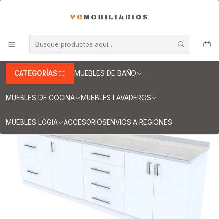
INFORMACION IMPORTANTE PARA ENVIOS A REGIONES
Inicio
Muebles de Cocina
Muebles tipo Mesón
Mueble Tipo mesón de 260 cm
Mueble meson con cubierta de cuarzo de 260 cm / M1-2620 /
Blanco
CATEGORÍAS
MUEBLES DE BAÑO
MUEBLES DE COCINA
MUEBLES LAVADEROS
MUEBLES LOGIA
ACCESORIOS
ENVIOS A REGIONES