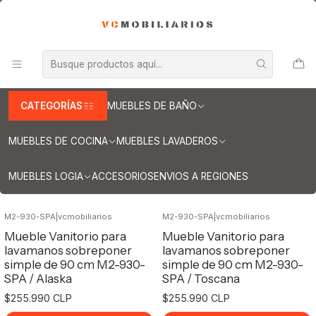
INFORMACION IMPORTANTE PARA ENVIOS A REGIONES
Inicio
Muebles de Baño
Muebles para lavamanos sobreponer
Muebles para lavamanos sobreponer aereo
Muebles para lavamanos sobreponer aereo simple
Muebles / sobreponer aereo de 90 cm
CATEGORÍAS
MUEBLES DE BAÑO
Muebles / sobreponer aereo de 90 cm
MUEBLES DE COCINA
MUEBLES LAVADEROS
Filtros
MUEBLES LOGIA
ACCESORIOS
ENVIOS A REGIONES
M2-930-SPA
|
vcmobiliarios
M2-930-SPA
|
vcmobiliarios
Mueble Vanitorio para
Mueble Vanitorio para
lavamanos sobreponer
lavamanos sobreponer
simple de 90 cm M2-930-
simple de 90 cm M2-930-
SPA / Alaska
SPA / Toscana
$255.990 CLP
$255.990 CLP