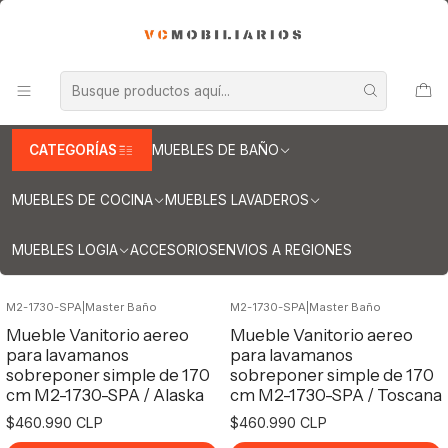
INFORMACION IMPORTANTE PARA ENVIOS A REGIONES
Inicio
Muebles de Baño
Muebles para lavamanos sobreponer
Muebles para lavamanos sobreponer aereo
Muebles para lavamanos sobreponer aereo simple
Muebles / sobreponer aereo de 170 cm
CATEGORÍAS
MUEBLES DE BAÑO
Muebles / sobreponer aereo de 170 cm
MUEBLES DE COCINA
MUEBLES LAVADEROS
Filtros
MUEBLES LOGIA
ACCESORIOS
ENVIOS A REGIONES
M2-1730-SPA
|
Master Baño
M2-1730-SPA
|
Master Baño
Mueble Vanitorio aereo
Mueble Vanitorio aereo
para lavamanos
para lavamanos
sobreponer simple de 170
sobreponer simple de 170
cm M2-1730-SPA / Alaska
cm M2-1730-SPA / Toscana
$460.990 CLP
$460.990 CLP