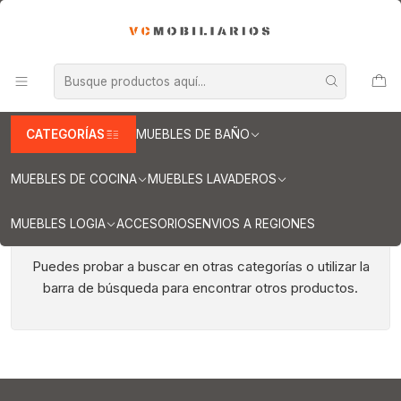
INFORMACION IMPORTANTE PARA ENVIOS A REGIONES
Inicio
Muebles vanitorios al piso según medidas
Muebles vanitorios al piso de 70 cm
Muebles vanitorios al piso de 70 cm
CATEGORÍAS
MUEBLES DE BAÑO
MUEBLES DE COCINA
MUEBLES LAVADEROS
MUEBLES LOGIA
ACCESORIOS
ENVIOS A REGIONES
Todavía no hay productos disponibles aquí
Puedes probar a buscar en otras categorías o utilizar la
barra de búsqueda para encontrar otros productos.