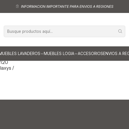
Muebles vanitorios al piso según medidas
Muebles vanitorios al piso d
INFORMACION IMPORTANTE PARA ENVIOS A REGIONES
ebles vanitorios al piso de 120
MUEBLES LAVADEROS
MUEBLES LOGIA
ACCESORIOS
ENVIOS A RE
 120
laxys /