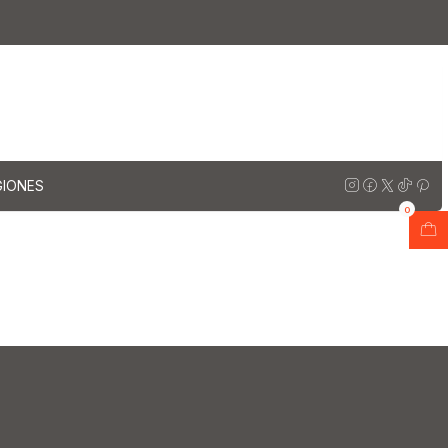
e 120 cm
 cm
GIONES
0