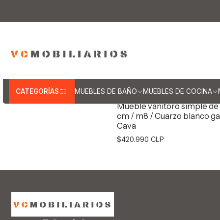
Inicio
Mu
CATEGORÍAS
MUEBLES DE BAÑO
MUEBLES DE COCINA
|
vcmobiliarios
Mueble vanitoro simple de
cm / m8 / Cuarzo blanco ga
Cava
$420.990 CLP
Agregar al Carro