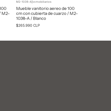
M2-1038-A
|
vcmobiliarios
Agregar al Carro
Agr
 100
Mueble vanitorio aereo de 100
/ M2-
cm con cubierta de cuarzo / M2-
1038-A / Blanco
$265.990 CLP
Agregar al Carro