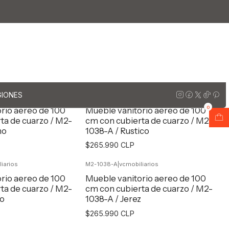
arzo
Muebles vanitorios aereo simple cuarzo / 100 cm
 / 100 cm
GIONES
iarios
M2-1038-A
|
vcmobiliarios
0
rio aereo de 100
Mueble vanitorio aereo de 100
ta de cuarzo / M2-
cm con cubierta de cuarzo / M2-
no
1038-A / Rustico
$265.990 CLP
iarios
M2-1038-A
|
vcmobiliarios
egar al Carro
Agregar al Carro
rio aereo de 100
Mueble vanitorio aereo de 100
ta de cuarzo / M2-
cm con cubierta de cuarzo / M2-
no
1038-A / Jerez
$265.990 CLP