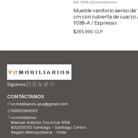
M2-1038-A
|
vcmobiliarios
Agregar al Carro
Mueble vanitorio aereo de
cm con cubierta de cuarzo 
1038-A / Espresso
$265.990 CLP
Agregar al Carro
Síguenos
CONTÁCTANOS
vcmobiliarios.spa@gmail.com
56991369093
vcmobiliarios
Manuel Antonio Tocornal 1958
83200000 Santiago - Santiago Centro
Región Metropolitana - Chile