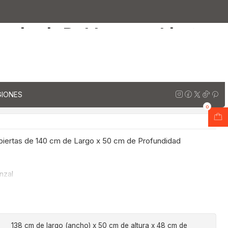
 50 cm de profundidad
anitorio Doble con cubiertas
largo x 50 cm de profundidad
regar al Carro
Comprar ahora
GIONES
ones
0
biertas de 140 cm de Largo x 50 cm de Profundidad
nzal
138 cm de largo (ancho) x 50 cm de altura x 48 cm de