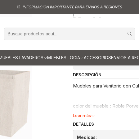
año
Muebles para vanitorio Doble con cubiertas de 140 cm de largo x
INFORMACION IMPORTANTE PARA ENVIOS A REGIONES
|
Muebles para v
de 140 cm de 
Ag
Cantidad
MUEBLES LAVADEROS
MUEBLES LOGIA
ACCESORIOS
ENVIOS A RE
Mostrar stock de ubicaci
DESCRIPCIÓN
Muebles para Vanitorio con Cu
color del mueble : Roble Porve
Leer más
DETALLES
Medidas: