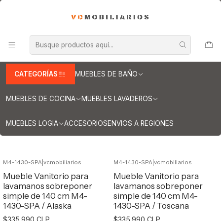
INFORMACION IMPORTANTE PARA ENVIOS A REGIONES
Inicio
Muebles de Baño
Muebles para lavamanos sobreponer
Muebles para lavamanos sobreponer aereo
Muebles para lavamanos sobreponer aereo doble
Muebles para lavamanos sobreponer aereo doble de 140 cm
CATEGORÍAS
MUEBLES DE BAÑO
Muebles para lavamanos sobreponer
aereo doble de 140 cm
MUEBLES DE COCINA
MUEBLES LAVADEROS
MUEBLES LOGIA
ACCESORIOS
ENVIOS A REGIONES
Filtros
M4-1430-SPA
|
vcmobiliarios
M4-1430-SPA
|
vcmobiliarios
Mueble Vanitorio para
Mueble Vanitorio para
lavamanos sobreponer
lavamanos sobreponer
simple de 140 cm M4-
simple de 140 cm M4-
1430-SPA / Alaska
1430-SPA / Toscana
$335.990 CLP
$335.990 CLP