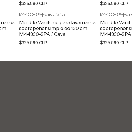
$325.990 CLP
$325.990 CLP
M4-1330-SPA
|
vcmobiliarios
M4-1330-SPA
|
vcmo
Agregar al Carro
Agr
amanos
Mueble Vanitorio para lavamanos
Mueble Vanit
 cm
sobreponer simple de 130 cm
sobreponer s
M4-1330-SPA / Cava
M4-1330-SPA 
$325.990 CLP
$325.990 CLP
Agregar al Carro
Agr