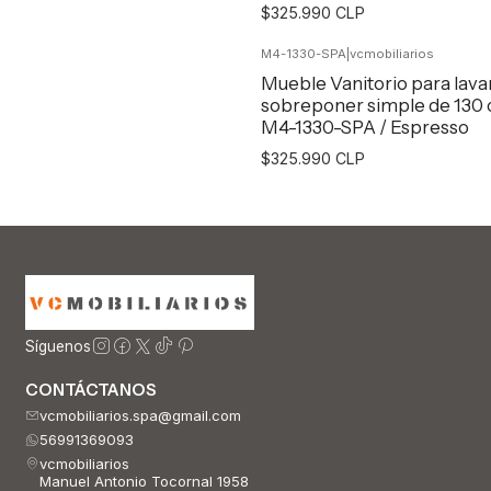
$325.990 CLP
M4-1330-SPA
|
vcmobiliarios
Agregar al Carro
Mueble Vanitorio para lav
sobreponer simple de 130
M4-1330-SPA / Espresso
$325.990 CLP
Agregar al Carro
Síguenos
CONTÁCTANOS
vcmobiliarios.spa@gmail.com
56991369093
vcmobiliarios
Manuel Antonio Tocornal 1958