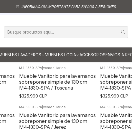
amanos sobreponer
Muebles para lavamanos sobreponer aereo
Mueble
INFORMACION IMPORTANTE PARA ENVIOS A REGIONES
Muebles para lavamanos sobreponer aereo doble de 130 cm
a lavamanos sobreponer aereo 
cm
MUEBLES LAVADEROS
MUEBLES LOGIA
ACCESORIOS
ENVIOS A RE
M4-1330-SPA
|
vcmobiliarios
M4-1330-SPA
|
vcmo
amanos
Mueble Vanitorio para lavamanos
Mueble Vanit
 cm
sobreponer simple de 130 cm
sobreponer s
M4-1330-SPA / Toscana
M4-1330-SPA 
$325.990 CLP
$325.990 CLP
M4-1330-SPA
|
vcmobiliarios
M4-1330-SPA
|
vcmo
Agregar al Carro
Agr
amanos
Mueble Vanitorio para lavamanos
Mueble Vanit
 cm
sobreponer simple de 130 cm
sobreponer s
M4-1330-SPA / Jerez
M4-1330-SPA 