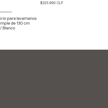
$325.990 CLP
biliarios
egar al Carro
Agregar al Carro
orio para lavamanos
imple de 130 cm
/ Blanco
egar al Carro