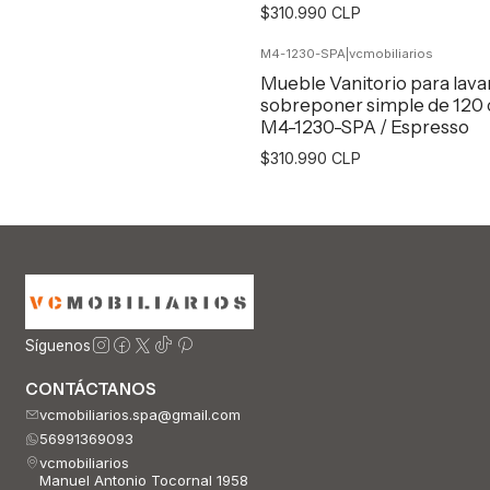
$310.990 CLP
M4-1230-SPA
|
vcmobiliarios
Agregar al Carro
Mueble Vanitorio para lav
sobreponer simple de 120
M4-1230-SPA / Espresso
$310.990 CLP
Agregar al Carro
Síguenos
CONTÁCTANOS
vcmobiliarios.spa@gmail.com
56991369093
vcmobiliarios
Manuel Antonio Tocornal 1958