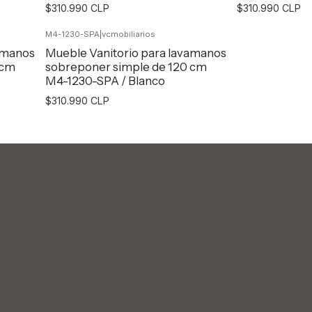
$310.990 CLP
$310.990 CLP
M4-1230-SPA
|
vcmobiliarios
Agregar al Carro
Agr
amanos
Mueble Vanitorio para lavamanos
 cm
sobreponer simple de 120 cm
M4-1230-SPA / Blanco
$310.990 CLP
Agregar al Carro