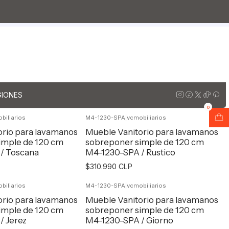
s para lavamanos sobreponer aereo doble
doble de 120
GIONES
0
biliarios
M4-1230-SPA
|
vcmobiliarios
orio para lavamanos
Mueble Vanitorio para lavamanos
imple de 120 cm
sobreponer simple de 120 cm
/ Toscana
M4-1230-SPA / Rustico
$310.990 CLP
biliarios
M4-1230-SPA
|
vcmobiliarios
egar al Carro
Agregar al Carro
orio para lavamanos
Mueble Vanitorio para lavamanos
imple de 120 cm
sobreponer simple de 120 cm
/ Jerez
M4-1230-SPA / Giorno