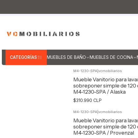
Inicio
Muebles de Baño
Muebles para lav
Muebles par
CATEGORÍAS
MUEBLES DE BAÑO
MUEBLES DE COCINA
M4-1230-SPA
|
vcmobiliarios
Mueble Vanitorio para lav
sobreponer simple de 120
M4-1230-SPA / Alaska
$310.990 CLP
M4-1230-SPA
|
vcmobiliarios
Agregar al Carro
Mueble Vanitorio para lav
sobreponer simple de 120
M4-1230-SPA / Provenzal