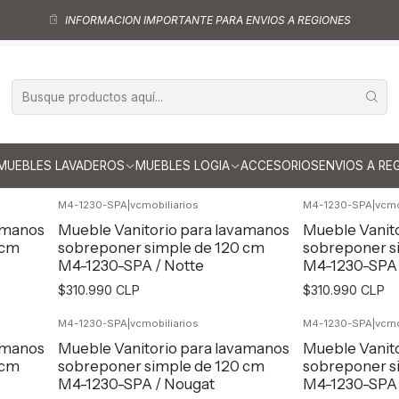
amanos sobreponer
Muebles para lavamanos sobreponer aereo
Mueble
INFORMACION IMPORTANTE PARA ENVIOS A REGIONES
Muebles para lavamanos sobreponer aereo doble de 120 cm
a lavamanos sobreponer aereo 
cm
MUEBLES LAVADEROS
MUEBLES LOGIA
ACCESORIOS
ENVIOS A RE
M4-1230-SPA
|
vcmobiliarios
M4-1230-SPA
|
vcmo
amanos
Mueble Vanitorio para lavamanos
Mueble Vanit
 cm
sobreponer simple de 120 cm
sobreponer s
M4-1230-SPA / Notte
M4-1230-SPA 
$310.990 CLP
$310.990 CLP
M4-1230-SPA
|
vcmobiliarios
M4-1230-SPA
|
vcmo
Agregar al Carro
Agr
amanos
Mueble Vanitorio para lavamanos
Mueble Vanit
 cm
sobreponer simple de 120 cm
sobreponer s
M4-1230-SPA / Nougat
M4-1230-SPA 