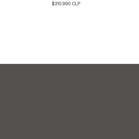
$310.990 CLP
egar al Carro
Agregar al Carro