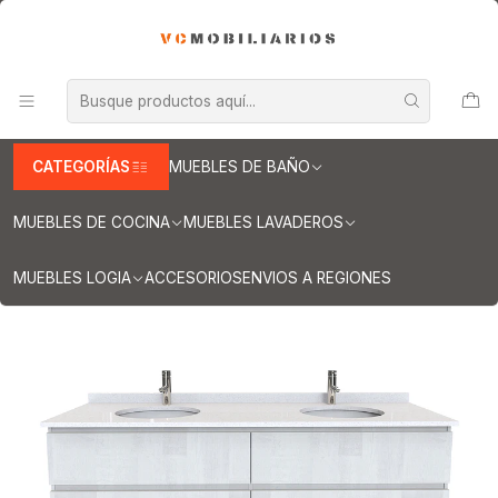
INFORMACION IMPORTANTE PARA ENVIOS A REGIONES
Inicio
Muebles de Baño
Muebles vanitorios aereo
Muebles vanitorios aereo doble
Mueble vanitorios aereo - Doble de cuarzo
Muebles vanitorios aereo doble cuarzo / 180 cm
Mueble vanitorio Doble Aéreo de 180 cm / M4-1823 -DA / Legno
CATEGORÍAS
MUEBLES DE BAÑO
MUEBLES DE COCINA
MUEBLES LAVADEROS
MUEBLES LOGIA
ACCESORIOS
ENVIOS A REGIONES