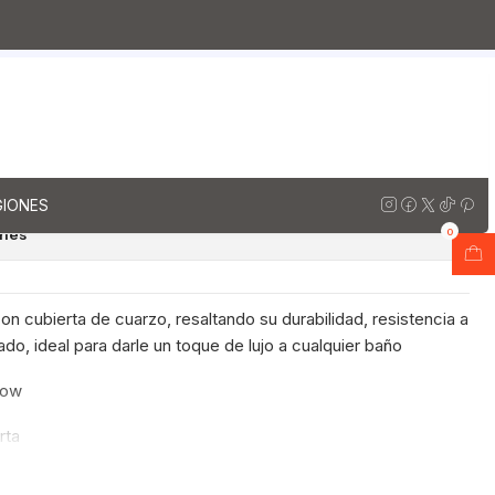
rzo
Muebles vanitorios aereo doble cuarzo / 180 cm
io Doble Aéreo de 180 cm /
Jerez
regar al Carro
Comprar ahora
GIONES
ones
0
n cubierta de cuarzo, resaltando su durabilidad, resistencia a
do, ideal para darle un toque de lujo a cualquier baño
now
rta