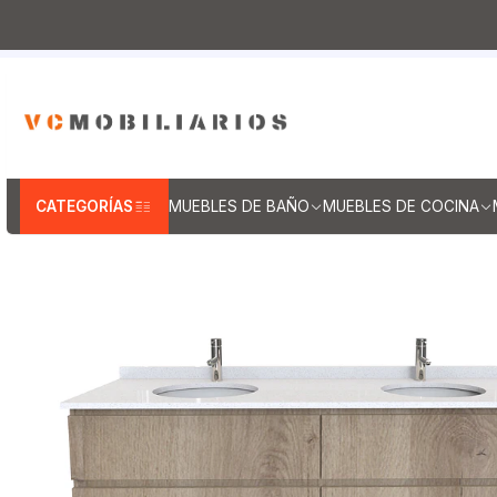
Inicio
Muebles de Baño
Muebles vanitorios aereo
CATEGORÍAS
MUEBLES DE BAÑO
MUEBLES DE COCINA