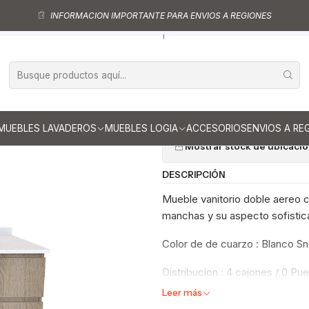
Muebles vanitorios aereo doble
Mueble vanitorios aereo - Doble de cua
INFORMACION IMPORTANTE PARA ENVIOS A REGIONES
Mueble vanitorio Doble Aéreo de 180 cm / M4-1823 -DA / Jerez
|
Mueble vanitor
M4-1823 -DA / 
Ag
Cantidad
MUEBLES LAVADEROS
MUEBLES LOGIA
ACCESORIOS
ENVIOS A RE
Mostrar stock de ubicaci
DESCRIPCIÓN
Mueble vanitorio doble aereo co
manchas y su aspecto sofistica
Color de de cuarzo : Blanco S
Distribucion : 4 cajones / 0 Pue
Leer más