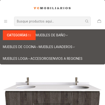
INFORMACION IMPORTANTE PARA ENVIOS A REGIONES
Inicio
Muebles de Baño
Muebles vanitorios aereo
Muebles vanitorios aereo doble
Mueble vanitorios aereo - Doble de cuarzo
Muebles vanitorios aereo doble cuarzo / 180 cm
Mueble vanitorio Doble Aéreo de 180 cm / M2-1823 -DA / Espresso
CATEGORÍAS
MUEBLES DE BAÑO
MUEBLES DE COCINA
MUEBLES LAVADEROS
MUEBLES LOGIA
ACCESORIOS
ENVIOS A REGIONES