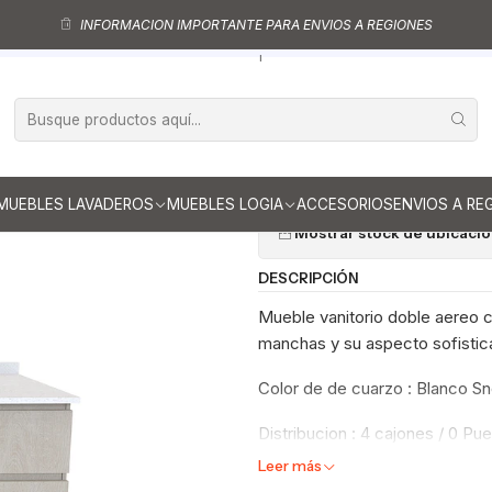
Muebles vanitorios aereo doble
Mueble vanitorios aereo - Doble de cua
INFORMACION IMPORTANTE PARA ENVIOS A REGIONES
Mueble vanitorio Doble Aéreo de 170 cm / M4-1723 -DA / Giorno
|
Mueble vanitor
M4-1723 -DA /
Ag
Cantidad
MUEBLES LAVADEROS
MUEBLES LOGIA
ACCESORIOS
ENVIOS A RE
Mostrar stock de ubicaci
DESCRIPCIÓN
Mueble vanitorio doble aereo co
manchas y su aspecto sofistica
Color de de cuarzo : Blanco S
Distribucion : 4 cajones / 0 Pue
Leer más