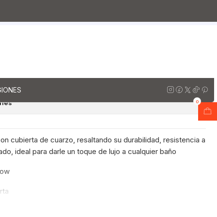
rzo
Muebles vanitorios aereo doble cuarzo / 170 cm
io Doble Aéreo de 170 cm /
 Giorno
regar al Carro
Comprar ahora
GIONES
ones
0
n cubierta de cuarzo, resaltando su durabilidad, resistencia a
do, ideal para darle un toque de lujo a cualquier baño
now
rta