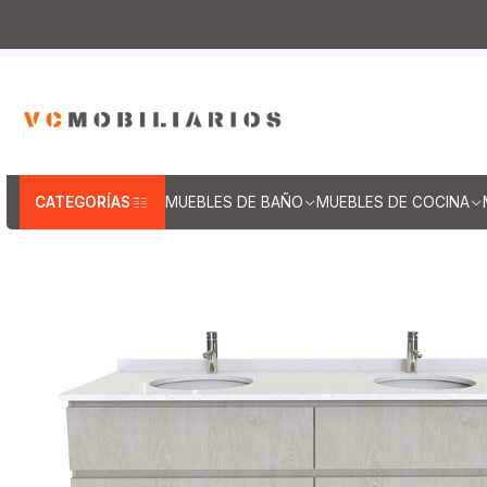
Inicio
Muebles de Baño
Muebles vanitorios aereo
CATEGORÍAS
MUEBLES DE BAÑO
MUEBLES DE COCINA