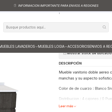
Muebles vanitorios aereo doble
Mueble vanitorios aereo - Doble de cua
INFORMACION IMPORTANTE PARA ENVIOS A REGIONES
Mueble vanitorio Doble Aéreo de 170 cm / M4-1723 -DA / Espresso
|
Mueble vanitor
M4-1723 -DA /
Ag
Cantidad
MUEBLES LAVADEROS
MUEBLES LOGIA
ACCESORIOS
ENVIOS A RE
Mostrar stock de ubicaci
DESCRIPCIÓN
Mueble vanitorio doble aereo co
manchas y su aspecto sofistica
Color de de cuarzo : Blanco S
Distribucion : 4 cajones / 0 Pue
Leer más