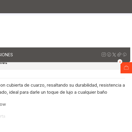
rzo
Muebles vanitorios aereo doble cuarzo / 170 cm
io Doble Aéreo de 170 cm /
 Espresso
regar al Carro
Comprar ahora
GIONES
ones
0
n cubierta de cuarzo, resaltando su durabilidad, resistencia a
do, ideal para darle un toque de lujo a cualquier baño
now
rta