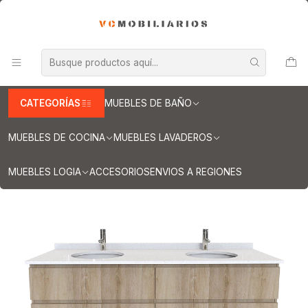
INFORMACION IMPORTANTE PARA ENVIOS A REGIONES
Inicio
Muebles de Baño
Muebles vanitorios aereo
Muebles vanitorios aereo doble
Mueble vanitorios aereo - Doble de cuarzo
Muebles vanitorios aereo doble cuarzo / 170 cm
Mueble vanitorio Doble Aéreo de 170 cm / M4-1723 -DA / Cava
CATEGORÍAS
MUEBLES DE BAÑO
MUEBLES DE COCINA
MUEBLES LAVADEROS
MUEBLES LOGIA
ACCESORIOS
ENVIOS A REGIONES