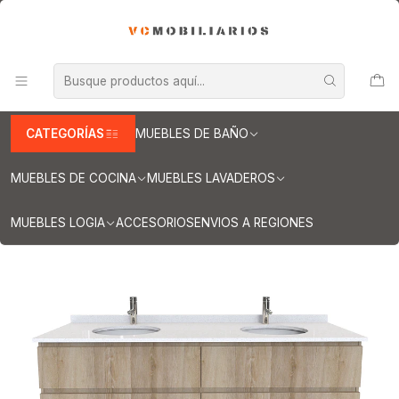
INFORMACION IMPORTANTE PARA ENVIOS A REGIONES
Inicio
Muebles de Baño
Muebles vanitorios aereo
Muebles vanitorios aereo doble
Mueble vanitorios aereo - Doble de cuarzo
Muebles vanitorios aereo doble cuarzo / 160 cm
Mueble vanitorio Doble Aéreo de 160 cm / M4-1623 -DA / Cava
CATEGORÍAS
MUEBLES DE BAÑO
MUEBLES DE COCINA
MUEBLES LAVADEROS
MUEBLES LOGIA
ACCESORIOS
ENVIOS A REGIONES