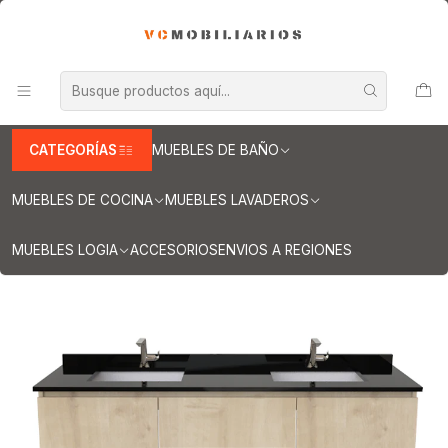
INFORMACION IMPORTANTE PARA ENVIOS A REGIONES
Inicio
Muebles de Baño
Muebles vanitorios aereo
Muebles vanitorios aereo doble
Mueble vanitorios aereo - Doble de cuarzo
Muebles vanitorios aereo doble cuarzo / 160 cm
Mueble vanitorio Doble Aéreo de 160 cm / M2-1633 -DA / Rustico
CATEGORÍAS
MUEBLES DE BAÑO
MUEBLES DE COCINA
MUEBLES LAVADEROS
MUEBLES LOGIA
ACCESORIOS
ENVIOS A REGIONES