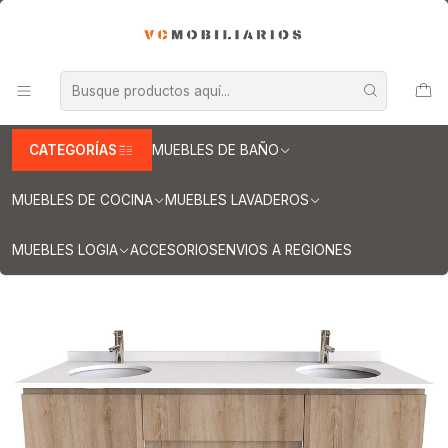
INFORMACION IMPORTANTE PARA ENVIOS A REGIONES
Inicio
Muebles de Baño
Muebles vanitorios aereo
Muebles vanitorios aereo doble
Mueble vanitorios aereo - Doble de cuarzo
Muebles vanitorios aereo doble cuarzo / 160 cm
Mueble vanitorio Doble Aéreo de 160 cm / M2-1623 -DA / Cava
CATEGORÍAS
MUEBLES DE BAÑO
MUEBLES DE COCINA
MUEBLES LAVADEROS
MUEBLES LOGIA
ACCESORIOS
ENVIOS A REGIONES