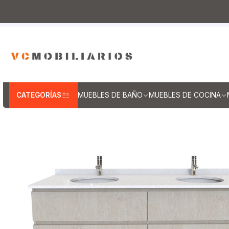
Inicio
Muebles de Baño
Muebles vanitorios aereo
Mueble va
CATEGORÍAS
MUEBLES DE BAÑO
MUEBLES DE COCINA