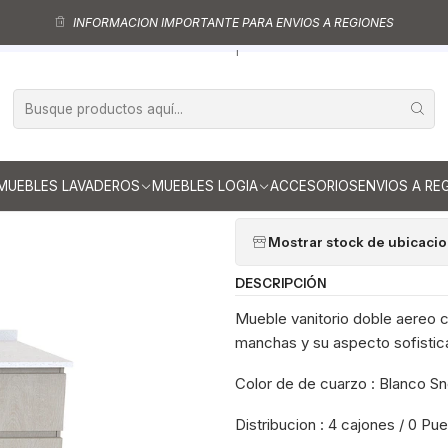
Muebles vanitorios aereo doble
Mueble vanitorios aereo - Doble de cua
INFORMACION IMPORTANTE PARA ENVIOS A REGIONES
nitorio Doble Aéreo de 150 cm con cubierta de cuarzo / M4-1533 -DA /
|
Mueble vanito
con cubierta d
Provenzal
Ag
MUEBLES LAVADEROS
MUEBLES LOGIA
ACCESORIOS
ENVIOS A RE
Cantidad
Mostrar stock de ubicaci
DESCRIPCIÓN
Mueble vanitorio doble aereo co
manchas y su aspecto sofistica
Color de de cuarzo : Blanco S
Distribucion : 4 cajones / 0 Pue