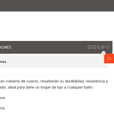
rzo
Muebles vanitorios aereo doble cuarzo / 150 cm
 Provenzal
rio Doble Aéreo de 150 cm
e cuarzo / M4-1533 -DA /
regar al Carro
Comprar ahora
GIONES
0
ones
n cubierta de cuarzo, resaltando su durabilidad, resistencia a
do, ideal para darle un toque de lujo a cualquier baño
now
rta