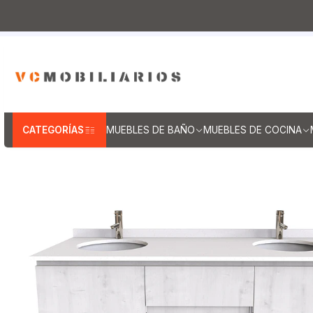
Inicio
Muebles de Baño
Muebles vanitorios aereo
CATEGORÍAS
MUEBLES DE BAÑO
MUEBLES DE COCINA