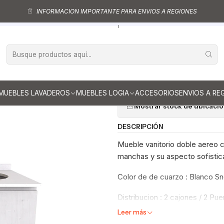
Muebles vanitorios aereo doble
Mueble vanitorios aereo - Doble de cua
INFORMACION IMPORTANTE PARA ENVIOS A REGIONES
Mueble vanitorio Doble Aéreo de 150 cm / M2-1523 -DA / Alaska
|
Mueble vanitor
M2-1523 -DA /
Ag
Cantidad
MUEBLES LAVADEROS
MUEBLES LOGIA
ACCESORIOS
ENVIOS A RE
Mostrar stock de ubicaci
DESCRIPCIÓN
Mueble vanitorio doble aereo co
manchas y su aspecto sofistica
Color de de cuarzo : Blanco S
Distribucion : 2 cajones / 2 Pue
Leer más