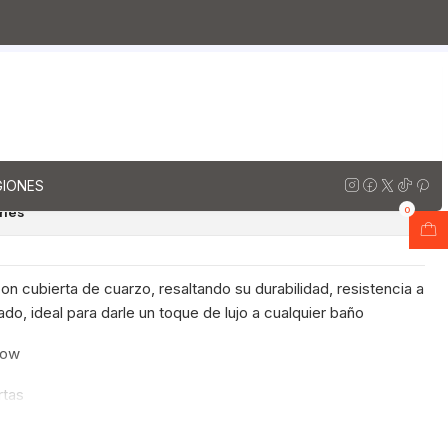
rzo
Muebles vanitorios aereo doble cuarzo / 150 cm
io Doble Aéreo de 150 cm /
 Alaska
regar al Carro
Comprar ahora
GIONES
ones
0
n cubierta de cuarzo, resaltando su durabilidad, resistencia a
do, ideal para darle un toque de lujo a cualquier baño
now
rtas