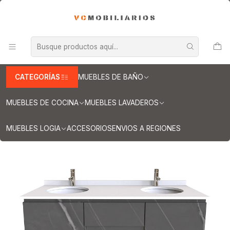
INFORMACION IMPORTANTE PARA ENVIOS A REGIONES
Inicio
Muebles de Baño
Muebles vanitorios aereo
Muebles vanitorios aereo doble
Mueble vanitorios aereo - Doble de cuarzo
Muebles vanitorios aereo doble cuarzo / 140 cm
Mueble vanitorio Doble Aéreo de 140 cm / M2-1423 -DA / Vizcaya
CATEGORÍAS
MUEBLES DE BAÑO
MUEBLES DE COCINA
MUEBLES LAVADEROS
MUEBLES LOGIA
ACCESORIOS
ENVIOS A REGIONES