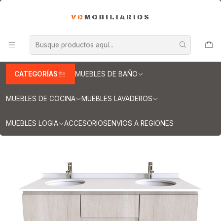
INFORMACION IMPORTANTE PARA ENVIOS A REGIONES
Inicio
Muebles de Baño
Muebles vanitorios aereo
Muebles vanitorios aereo doble
Mueble vanitorios aereo - Doble de cuarzo
Muebles vanitorios aereo doble cuarzo / 140 cm
Mueble vanitorio Doble Aéreo de 140 cm / M2-1423 -DA / Toscana
CATEGORÍAS
MUEBLES DE BAÑO
MUEBLES DE COCINA
MUEBLES LAVADEROS
MUEBLES LOGIA
ACCESORIOS
ENVIOS A REGIONES