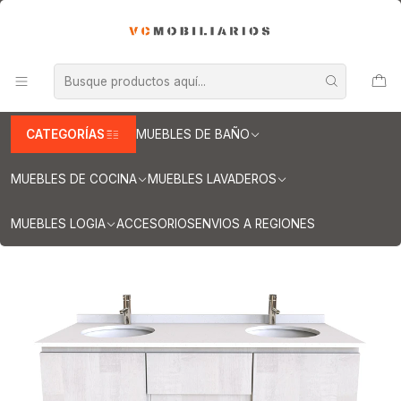
INFORMACION IMPORTANTE PARA ENVIOS A REGIONES
Inicio
Muebles de Baño
Muebles vanitorios aereo
Muebles vanitorios aereo doble
Mueble vanitorios aereo - Doble de cuarzo
Muebles vanitorios aereo doble cuarzo / 130 cm
Mueble vanitorio Doble Aéreo de 130 cm / M2-1323 -DA / Legno
CATEGORÍAS
MUEBLES DE BAÑO
MUEBLES DE COCINA
MUEBLES LAVADEROS
MUEBLES LOGIA
ACCESORIOS
ENVIOS A REGIONES