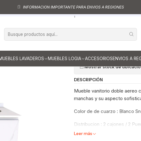
Muebles vanitorios aereo doble
Mueble vanitorios aereo - Doble de cua
INFORMACION IMPORTANTE PARA ENVIOS A REGIONES
Mueble vanitorio Doble Aéreo de 120 cm / M2-1223 -DA / Marmara
|
Mueble vanitor
M2-1223 -DA /
Ag
Cantidad
MUEBLES LAVADEROS
MUEBLES LOGIA
ACCESORIOS
ENVIOS A RE
Mostrar stock de ubicaci
DESCRIPCIÓN
Mueble vanitorio doble aereo co
manchas y su aspecto sofistica
Color de de cuarzo : Blanco S
Distribucion : 2 cajones / 2 Pue
Leer más