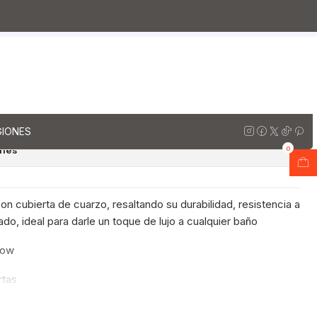
rzo
Muebles vanitorios aereo doble cuarzo / 120 cm
io Doble Aéreo de 120 cm /
 Marmara
regar al Carro
Comprar ahora
GIONES
ones
0
n cubierta de cuarzo, resaltando su durabilidad, resistencia a
do, ideal para darle un toque de lujo a cualquier baño
now
rtas