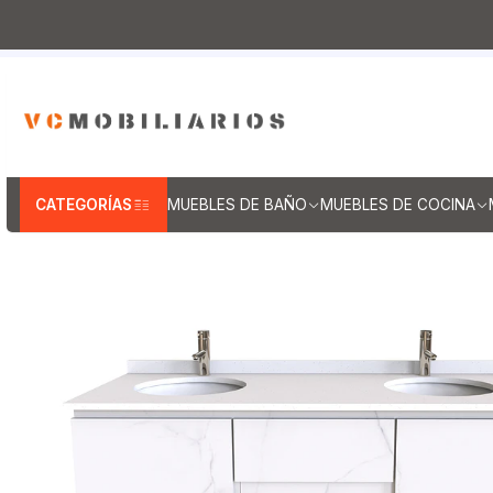
Inicio
Muebles de Baño
Muebles vanitorios aereo
CATEGORÍAS
MUEBLES DE BAÑO
MUEBLES DE COCINA