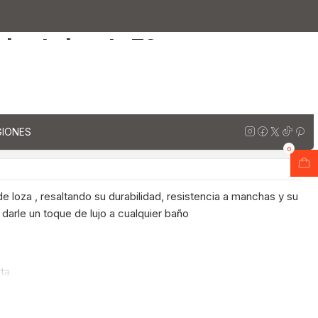
2-701 / Negro
io al piso de 70 cm con
za M2-701 / Negro
regar al Carro
Comprar ahora
GIONES
ones
0
e loza , resaltando su durabilidad, resistencia a manchas y su
 darle un toque de lujo a cualquier baño
rta