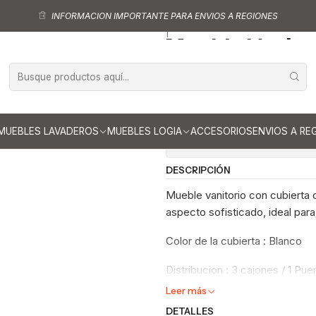
es de Baño
Mueble Vanitorio al piso de 70 cm con cubierta de loza M
INFORMACION IMPORTANTE PARA ENVIOS A REGIONES
|
Mueble Vanitor
cubierta de lo
Ag
Cantidad
MUEBLES LAVADEROS
MUEBLES LOGIA
ACCESORIOS
ENVIOS A RE
Mostrar stock de ubicaci
DESCRIPCIÓN
Mueble vanitorio con cubierta d
aspecto sofisticado, ideal para
Color de la cubierta : Blanco
Distribucion : 3 cajones / 1 Pue
Leer más
DETALLES