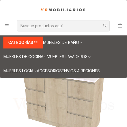
INFORMACION IMPORTANTE PARA ENVIOS A REGIONES
Inicio
Muebles de Baño
Muebles vanitorios al piso
Muebles vanitorios al piso simple de cuarzo
Muebles vanitorios al piso simple de cuarzo / 120 cm
Mueble vanitorio al piso de 120 cm con cubierta de cuarzo M6-
1238 / Rustico
CATEGORÍAS
MUEBLES DE BAÑO
MUEBLES DE COCINA
MUEBLES LAVADEROS
MUEBLES LOGIA
ACCESORIOS
ENVIOS A REGIONES