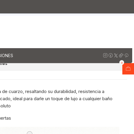
orios al piso simple de cuarzo / 100 cm
mara
io al piso de 100 cm con
uarzo M2-1038 / Marmara
regar al Carro
Comprar ahora
GIONES
ones
0
 de cuarzo, resaltando su durabilidad, resistencia a
ado, ideal para darle un toque de lujo a cualquier baño
soluto
uertas