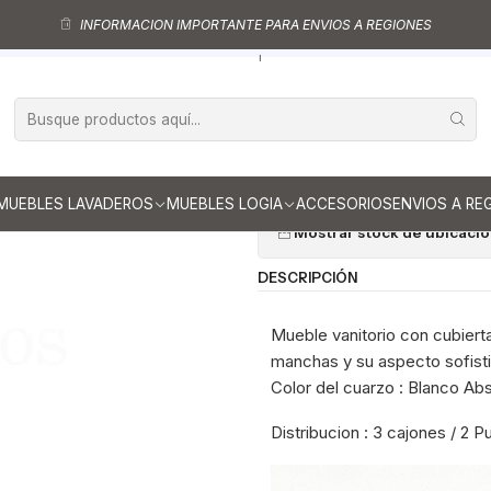
rios al piso
Muebles vanitorios al piso simple de cuarzo
Muebles vanit
INFORMACION IMPORTANTE PARA ENVIOS A REGIONES
ble vanitorio al piso de 100 cm con cubierta de cuarzo M2-1038 / Mar
|
Mueble vanitor
cubierta de c
Ag
Cantidad
MUEBLES LAVADEROS
MUEBLES LOGIA
ACCESORIOS
ENVIOS A RE
Mostrar stock de ubicaci
DESCRIPCIÓN
Mueble vanitorio con cubierta
manchas y su aspecto sofistic
Color del cuarzo : Blanco Ab
Distribucion : 3 cajones / 2 P