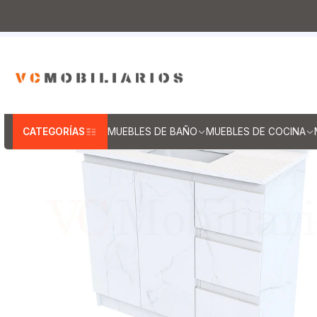
Inicio
Muebles de Baño
Muebles vanito
Mue
CATEGORÍAS
MUEBLES DE BAÑO
MUEBLES DE COCINA