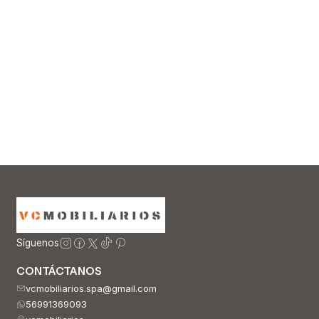
Síguenos
CONTÁCTANOS
vcmobiliarios.spa@gmail.com
56991369093