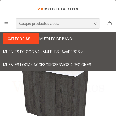
INFORMACION IMPORTANTE PARA ENVIOS A REGIONES
Inicio
Muebles de Baño
Muebles vanitorios al piso
Muebles vanitorios al piso simple de cuarzo
Muebles vanitorios al piso simple de cuarzo / 100 cm
Mueble vanitorio al piso de 100 cm con cubierta de cuarzo M2-
1038 / Espresso
CATEGORÍAS
MUEBLES DE BAÑO
MUEBLES DE COCINA
MUEBLES LAVADEROS
MUEBLES LOGIA
ACCESORIOS
ENVIOS A REGIONES