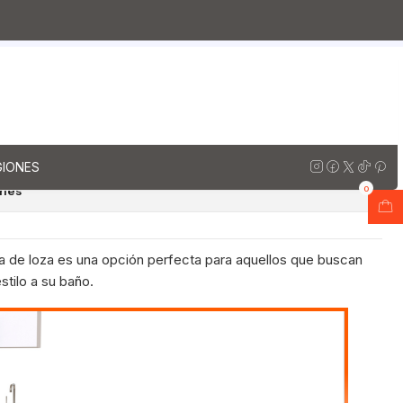
orios al piso simple de loza / 90 cm
z
io al piso de 90 cm con
za M0-901 / Jerez
regar al Carro
Comprar ahora
GIONES
ones
0
ta de loza es una opción perfecta para aquellos que buscan
stilo a su baño.