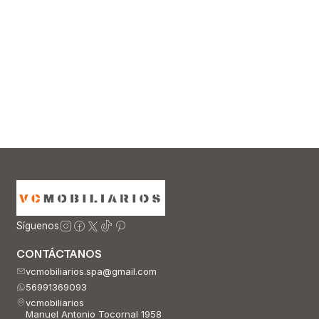
Síguenos
CONTÁCTANOS
vcmobiliarios.spa@gmail.com
56991369093
vcmobiliarios
Manuel Antonio Tocornal 1958