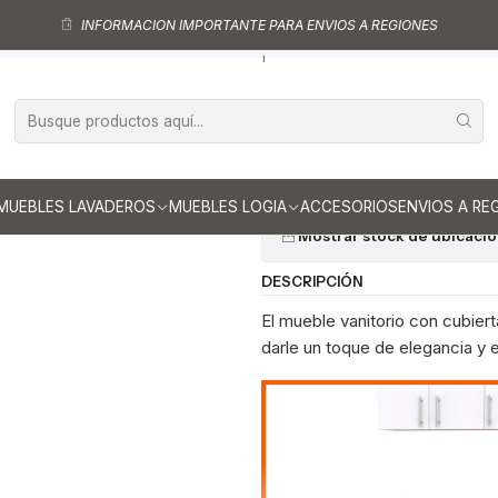
itorios al piso
Muebles vanitorios al piso simple de loza
Muebles vanit
INFORMACION IMPORTANTE PARA ENVIOS A REGIONES
Mueble vanitorio al piso de 90 cm con cubierta de loza M0-901 / Jere
|
Mueble vanitor
cubierta de lo
Ag
Cantidad
MUEBLES LAVADEROS
MUEBLES LOGIA
ACCESORIOS
ENVIOS A RE
Mostrar stock de ubicaci
DESCRIPCIÓN
El mueble vanitorio con cubier
darle un toque de elegancia y e