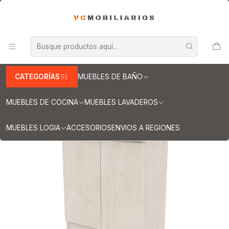
INFORMACION IMPORTANTE PARA ENVIOS A REGIONES
Inicio
Muebles de Baño
Muebles vanitorios al piso
Muebles vanitorios al piso simple de loza
Muebles vanitorios al piso simple de loza / 70 cm
Mueble vanitorio al piso de 70 cm con cubierta de loza M0-701 /
Provenzal
CATEGORÍAS
MUEBLES DE BAÑO
MUEBLES DE COCINA
MUEBLES LAVADEROS
MUEBLES LOGIA
ACCESORIOS
ENVIOS A REGIONES