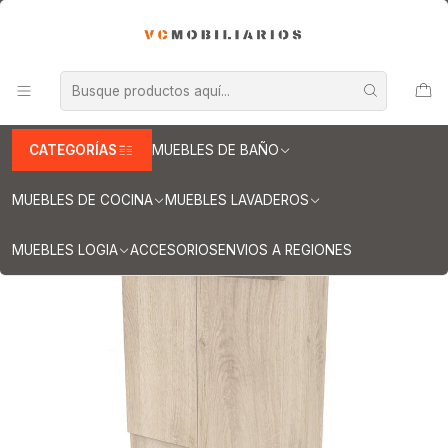
INFORMACION IMPORTANTE PARA ENVIOS A REGIONES
Inicio
Muebles de Baño
Muebles vanitorios al piso
Muebles vanitorios al piso simple de loza
Muebles vanitorios al piso simple de loza / 70 cm
Mueble vanitorio al piso de 70 cm con cubierta de loza M0-701 /
Jerez
CATEGORÍAS
MUEBLES DE BAÑO
MUEBLES DE COCINA
MUEBLES LAVADEROS
MUEBLES LOGIA
ACCESORIOS
ENVIOS A REGIONES