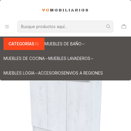
INFORMACION IMPORTANTE PARA ENVIOS A REGIONES
Inicio
Muebles de Baño
Muebles vanitorios al piso
Muebles vanitorios al piso simple de loza
Muebles vanitorios al piso simple de loza / 120 cm
Mueble vanitorio al piso de 120 cm con cubierta de loza M0-1201 /
Alaska
CATEGORÍAS
MUEBLES DE BAÑO
MUEBLES DE COCINA
MUEBLES LAVADEROS
MUEBLES LOGIA
ACCESORIOS
ENVIOS A REGIONES