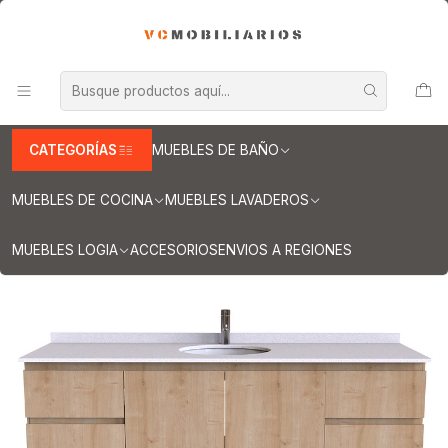
INFORMACION IMPORTANTE PARA ENVIOS A REGIONES
Inicio
Muebles de Baño
Muebles vanitorios aereo
Muebles vanitorio aereo - simple
Mueble vanitorios aereo - simple de cuarzo
Muebles vanitorios aereo simple cuarzo / 190 cm
Mueble Vanitorio aereo simple de 190 cm M2-1908 / Rustico
CATEGORÍAS
MUEBLES DE BAÑO
MUEBLES DE COCINA
MUEBLES LAVADEROS
MUEBLES LOGIA
ACCESORIOS
ENVIOS A REGIONES