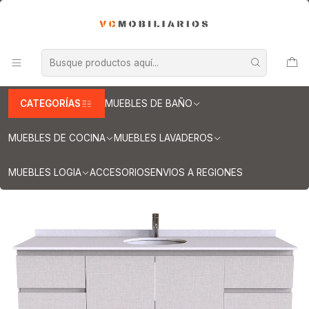
INFORMACION IMPORTANTE PARA ENVIOS A REGIONES
Inicio
Muebles de Baño
Muebles vanitorios aereo
Muebles vanitorio aereo - simple
Mueble vanitorios aereo - simple de cuarzo
Muebles vanitorios aereo simple cuarzo / 190 cm
Mueble Vanitorio aereo simple de 190 cm M2-1908 / Giorno
CATEGORÍAS
MUEBLES DE BAÑO
MUEBLES DE COCINA
MUEBLES LAVADEROS
MUEBLES LOGIA
ACCESORIOS
ENVIOS A REGIONES