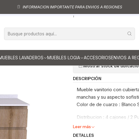
ebles vanitorio aereo - simple
Mueble vanitorios aereo - simple de cu
INFORMACION IMPORTANTE PARA ENVIOS A REGIONES
Mueble Vanitorio aereo simple de 190 cm M2-1908 / Cava
|
Mueble Vanito
M2-1908 / Cav
Ag
Cantidad
MUEBLES LAVADEROS
MUEBLES LOGIA
ACCESORIOS
ENVIOS A RE
Mostrar stock de ubicaci
DESCRIPCIÓN
Mueble vanitorio con cubierta
manchas y su aspecto sofistic
Color de de cuarzo : Blanco
Distribucion : 4 cajones / 2 P
Leer más
DETALLES