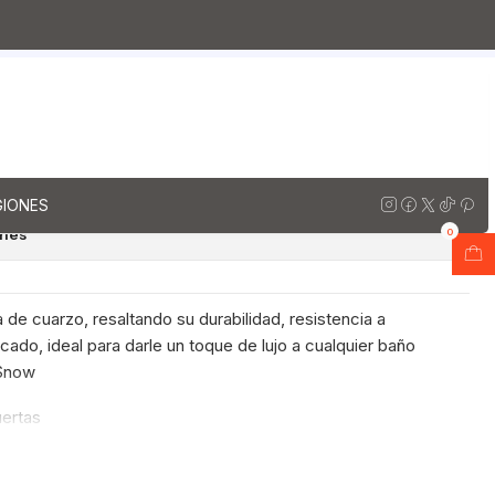
arzo
Muebles vanitorios aereo simple cuarzo / 190 cm
rio aereo simple de 190 cm
a
regar al Carro
Comprar ahora
GIONES
ones
0
 de cuarzo, resaltando su durabilidad, resistencia a
ado, ideal para darle un toque de lujo a cualquier baño
 Snow
uertas