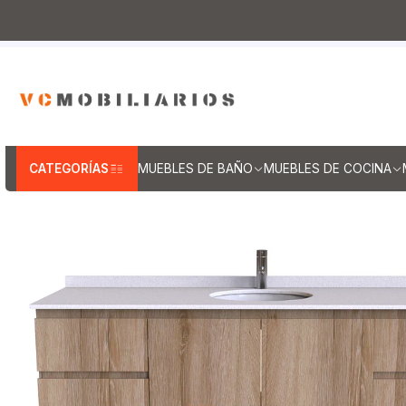
Inicio
Muebles de Baño
Muebles vanitorios aereo
Mu
CATEGORÍAS
MUEBLES DE BAÑO
MUEBLES DE COCINA