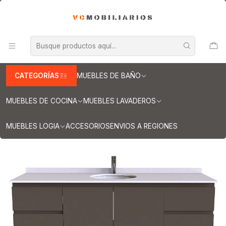
INFORMACION IMPORTANTE PARA ENVIOS A REGIONES
Inicio
Muebles de Baño
Muebles vanitorios aereo
Muebles vanitorio aereo - simple
Mueble vanitorios aereo - simple de cuarzo
Muebles vanitorios aereo simple cuarzo / 180 cm
Mueble Vanitorio aereo simple de 180 cm M2-1808 / Titanio
CATEGORÍAS
MUEBLES DE BAÑO
MUEBLES DE COCINA
MUEBLES LAVADEROS
MUEBLES LOGIA
ACCESORIOS
ENVIOS A REGIONES