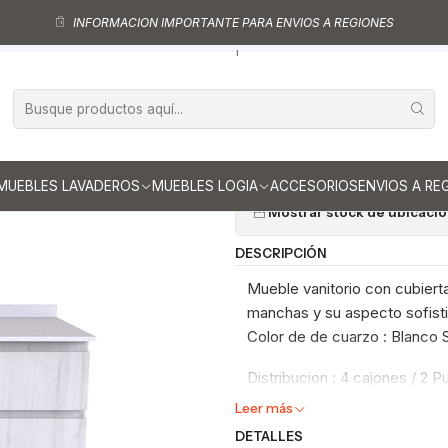
ebles vanitorio aereo - simple
Mueble vanitorios aereo - simple de cu
INFORMACION IMPORTANTE PARA ENVIOS A REGIONES
Mueble Vanitorio aereo simple de 180 cm M2-1808 / Blanco
|
Mueble Vanito
M2-1808 / Bla
Ag
Cantidad
MUEBLES LAVADEROS
MUEBLES LOGIA
ACCESORIOS
ENVIOS A RE
Mostrar stock de ubicaci
DESCRIPCIÓN
Mueble vanitorio con cubierta
manchas y su aspecto sofistic
Color de de cuarzo : Blanco
Distribucion : 4 cajones / 2 P
Leer más
DETALLES