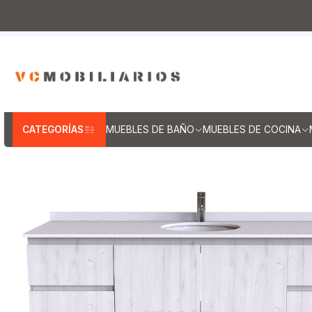
Inicio
Muebles de Baño
Muebles vanitorios aereo
Mu
CATEGORÍAS
MUEBLES DE BAÑO
MUEBLES DE COCINA