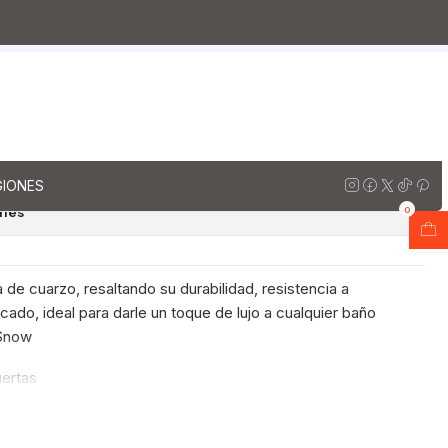
arzo
Muebles vanitorios aereo simple cuarzo / 180 cm
rio aereo simple de 180 cm
nco
regar al Carro
Comprar ahora
GIONES
ones
0
 de cuarzo, resaltando su durabilidad, resistencia a
ado, ideal para darle un toque de lujo a cualquier baño
 Snow
uertas