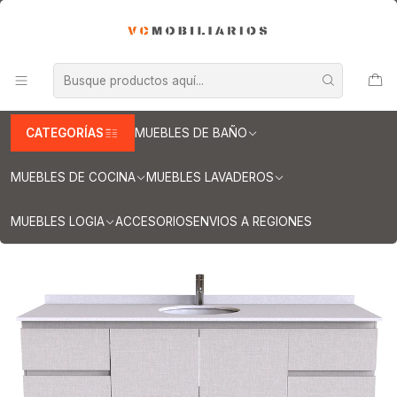
INFORMACION IMPORTANTE PARA ENVIOS A REGIONES
Inicio
Muebles de Baño
Muebles vanitorios aereo
Muebles vanitorio aereo - simple
Mueble vanitorios aereo - simple de cuarzo
Muebles vanitorios aereo simple cuarzo / 170 cm
Mueble Vanitorio aereo simple de 170 cm M2-1708 / Giorno
CATEGORÍAS
MUEBLES DE BAÑO
MUEBLES DE COCINA
MUEBLES LAVADEROS
MUEBLES LOGIA
ACCESORIOS
ENVIOS A REGIONES