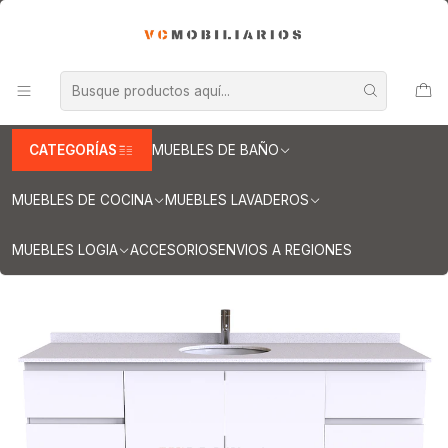
INFORMACION IMPORTANTE PARA ENVIOS A REGIONES
Inicio
Muebles de Baño
Muebles vanitorios aereo
Muebles vanitorio aereo - simple
Mueble vanitorios aereo - simple de cuarzo
Muebles vanitorios aereo simple cuarzo / 170 cm
Mueble Vanitorio aereo simple de 170 cm M2-1708 / Blanco
CATEGORÍAS
MUEBLES DE BAÑO
MUEBLES DE COCINA
MUEBLES LAVADEROS
MUEBLES LOGIA
ACCESORIOS
ENVIOS A REGIONES