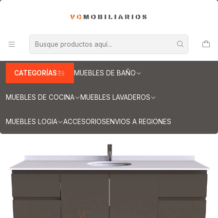
INFORMACION IMPORTANTE PARA ENVIOS A REGIONES
Inicio
Muebles de Baño
Muebles vanitorios aereo
Muebles vanitorio aereo - simple
Mueble vanitorios aereo - simple de cuarzo
Mueble Vanitorio aereo simple de 160 cm M2-1603 / Titanio
CATEGORÍAS
MUEBLES DE BAÑO
MUEBLES DE COCINA
MUEBLES LAVADEROS
MUEBLES LOGIA
ACCESORIOS
ENVIOS A REGIONES