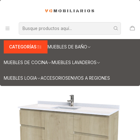
INFORMACION IMPORTANTE PARA ENVIOS A REGIONES
Inicio
Muebles de Baño
Muebles vanitorios aereo
Muebles vanitorio aereo - simple
Mueble vanitorios aereo - simple de cuarzo
Muebles vanitorios aereo simple cuarzo / 160 cm
Mueble Vanitorio aereo simple de 160 cm M2-1603 / Roble Rustico
CATEGORÍAS
MUEBLES DE BAÑO
MUEBLES DE COCINA
MUEBLES LAVADEROS
MUEBLES LOGIA
ACCESORIOS
ENVIOS A REGIONES