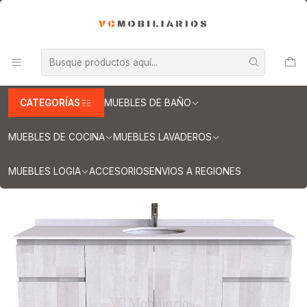
INFORMACION IMPORTANTE PARA ENVIOS A REGIONES
Inicio
Muebles de Baño
Muebles vanitorios aereo
Muebles vanitorio aereo - simple
Mueble vanitorios aereo - simple de cuarzo
Mueble Vanitorio aereo simple de 160 cm M2-1603 / Legno
CATEGORÍAS
MUEBLES DE BAÑO
MUEBLES DE COCINA
MUEBLES LAVADEROS
MUEBLES LOGIA
ACCESORIOS
ENVIOS A REGIONES