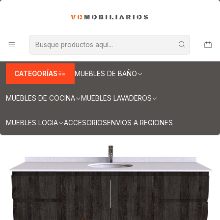
INFORMACION IMPORTANTE PARA ENVIOS A REGIONES
Inicio
Muebles de Baño
Muebles vanitorios aereo
Muebles vanitorio aereo - simple
Mueble vanitorios aereo - simple de cuarzo
Mueble Vanitorio aereo simple de 160 cm M2-1603 / Espresso
CATEGORÍAS
MUEBLES DE BAÑO
MUEBLES DE COCINA
MUEBLES LAVADEROS
MUEBLES LOGIA
ACCESORIOS
ENVIOS A REGIONES