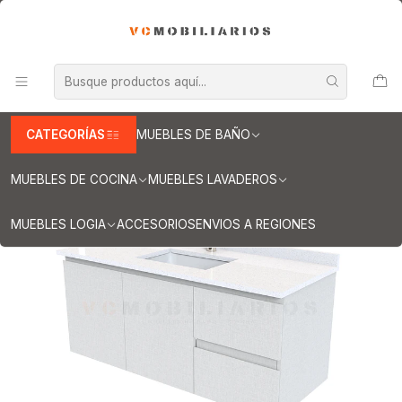
INFORMACION IMPORTANTE PARA ENVIOS A REGIONES
Inicio
Muebles de Baño
Muebles vanitorios aereo
Muebles vanitorio aereo - simple
Mueble vanitorios aereo - simple de cuarzo
Muebles vanitorios aereo simple cuarzo / 130 cm
Mueble vanitorio aereo simple de 130cm M2-1338-A / Giorno
CATEGORÍAS
MUEBLES DE BAÑO
MUEBLES DE COCINA
MUEBLES LAVADEROS
MUEBLES LOGIA
ACCESORIOS
ENVIOS A REGIONES