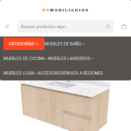
INFORMACION IMPORTANTE PARA ENVIOS A REGIONES
Inicio
Muebles de Baño
Muebles vanitorios aereo
Muebles vanitorio aereo - simple
Mueble vanitorios aereo - simple de cuarzo
Muebles vanitorios aereo simple cuarzo / 120 cm
Mueble vanitorio aereo simple de 120cm M2-1238-A / Rustico
CATEGORÍAS
MUEBLES DE BAÑO
MUEBLES DE COCINA
MUEBLES LAVADEROS
MUEBLES LOGIA
ACCESORIOS
ENVIOS A REGIONES