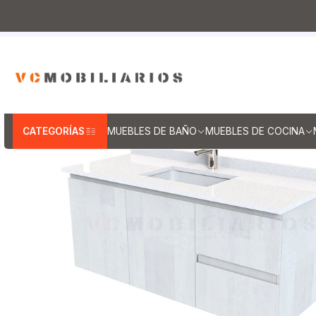
Inicio
Muebles de Baño
Muebles vanitorios aereo
Mu
CATEGORÍAS
MUEBLES DE BAÑO
MUEBLES DE COCINA