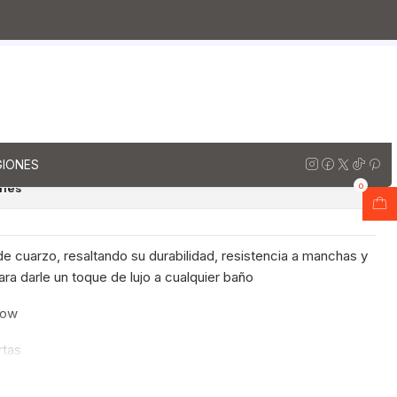
arzo
Muebles vanitorios aereo simple cuarzo / 120 cm
rio aereo simple de 120cm
egno
regar al Carro
Comprar ahora
GIONES
ones
0
de cuarzo, resaltando su durabilidad, resistencia a manchas y
ara darle un toque de lujo a cualquier baño
now
rtas