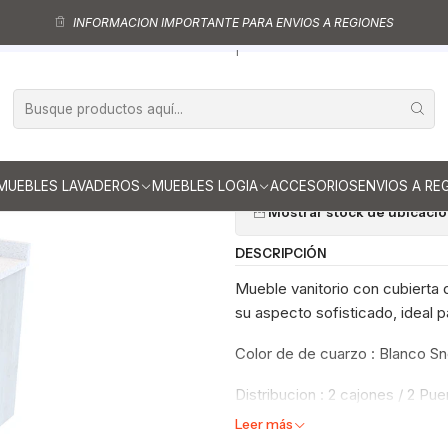
ebles vanitorio aereo - simple
Mueble vanitorios aereo - simple de cu
INFORMACION IMPORTANTE PARA ENVIOS A REGIONES
Mueble vanitorio aereo simple de 120cm M2-1238-A / Legno
|
Mueble vanito
M2-1238-A / L
Ag
Cantidad
MUEBLES LAVADEROS
MUEBLES LOGIA
ACCESORIOS
ENVIOS A RE
Mostrar stock de ubicaci
DESCRIPCIÓN
Mueble vanitorio con cubierta 
su aspecto sofisticado, ideal p
Color de de cuarzo : Blanco S
Distribucion : 2 cajones / 2 Pue
Leer más