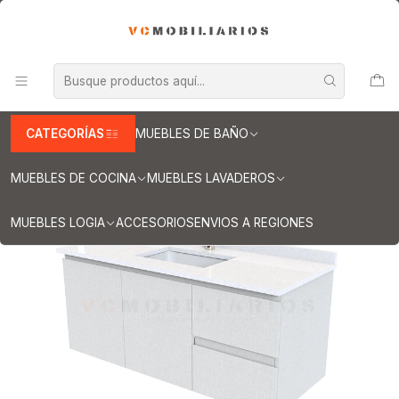
INFORMACION IMPORTANTE PARA ENVIOS A REGIONES
Inicio
Muebles de Baño
Muebles vanitorios aereo
Muebles vanitorio aereo - simple
Mueble vanitorios aereo - simple de cuarzo
Muebles vanitorios aereo simple cuarzo / 120 cm
Mueble vanitorio aereo simple de 120cm M2-1238-A / Giorno
CATEGORÍAS
MUEBLES DE BAÑO
MUEBLES DE COCINA
MUEBLES LAVADEROS
MUEBLES LOGIA
ACCESORIOS
ENVIOS A REGIONES