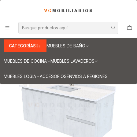
INFORMACION IMPORTANTE PARA ENVIOS A REGIONES
Inicio
Muebles de Baño
Muebles vanitorios aereo
Muebles vanitorio aereo - simple
Mueble vanitorios aereo - simple de cuarzo
Muebles vanitorios aereo simple cuarzo / 120 cm
Mueble vanitorio aereo simple de 120cm M2-1238-A / Alaska
CATEGORÍAS
MUEBLES DE BAÑO
MUEBLES DE COCINA
MUEBLES LAVADEROS
MUEBLES LOGIA
ACCESORIOS
ENVIOS A REGIONES