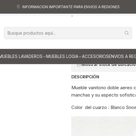
uebles vanitorio aereo - simple
Mueble vanitorios aereo - simple de cu
INFORMACION IMPORTANTE PARA ENVIOS A REGIONES
le vanitorio aereo de 80 cm con cubierta de cuarzo / M0-838-A / To
|
Mueble vanito
cubierta de c
Ag
Cantidad
MUEBLES LAVADEROS
MUEBLES LOGIA
ACCESORIOS
ENVIOS A RE
Mostrar stock de ubicaci
DESCRIPCIÓN
Mueble vanitorio doble aereo co
manchas y su aspecto sofistica
Color del cuarzo : Blanco Sno