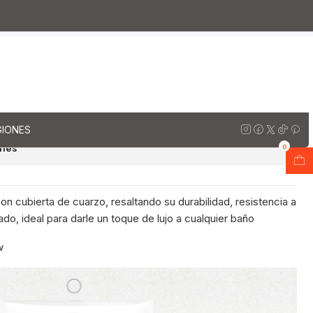
arzo
Muebles vanitorios aereo simple cuarzo / 80 cm
scana
rio aereo de 80 cm con
uarzo / M0-838-A / Toscana
regar al Carro
Comprar ahora
GIONES
ones
0
n cubierta de cuarzo, resaltando su durabilidad, resistencia a
do, ideal para darle un toque de lujo a cualquier baño
w