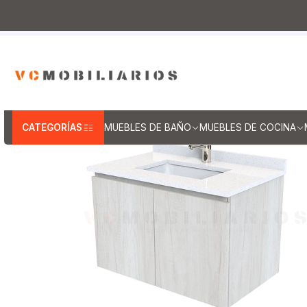
Inicio
Muebles de Baño
Muebles vanitorios aereo
M
Mueb
CATEGORÍAS
MUEBLES DE BAÑO
MUEBLES DE COCINA